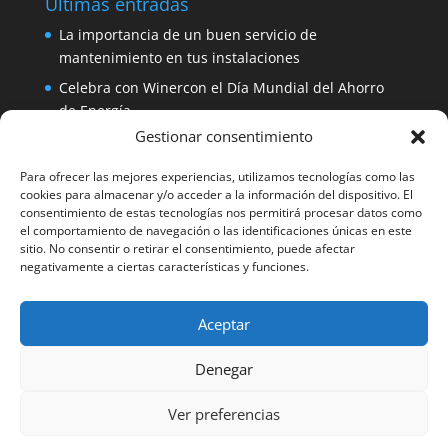
Últimas entradas
La importancia de un buen servicio de
mantenimiento en tus instalaciones
Celebra con Winercon el Día Mundial del Ahorro
de Energía
Gestionar consentimiento
Placa solar 330W 24V Amerisolar por sólo 137
euros
Para ofrecer las mejores experiencias, utilizamos tecnologías como las
iDialog: protege tus equipos con un SAI de fácil
cookies para almacenar y/o acceder a la información del dispositivo. El
consentimiento de estas tecnologías nos permitirá procesar datos como
instalación
el comportamiento de navegación o las identificaciones únicas en este
Aerogenerador 1500W de Winercon: perfecto para
sitio. No consentir o retirar el consentimiento, puede afectar
negativamente a ciertas características y funciones.
pequeñas viviendas
Aceptar
Facebook
Denegar
Winercon Facebook
Ver preferencias