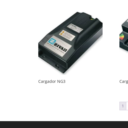
Cargador NG3
Car
1