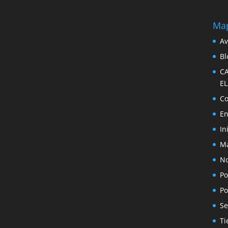
Map
Av
Bl
C
E
Co
En
In
Ma
No
Po
Po
Se
Ti