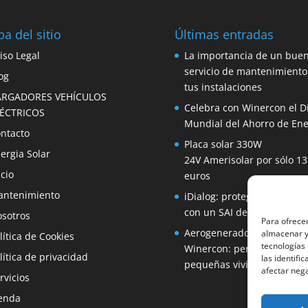
a del sitio
Últimas entradas
iso Legal
La importancia de un bue
servicio de mantenimiento
og
tus instalaciones
ARGADORES VEHÍCULOS
Celebra con Winercon el D
LÉCTRICOS
Mundial del Ahorro de Ene
ntacto
Placa solar 330W
ergia Solar
24V Amerisolar por sólo 13
icio
euros
ntenimiento
iDialog: protege tus equip
con un SAI de fácil instala
sotros
Para ofrecer
Aerogenerador 1500W de
almacenar y/
lítica de Cookies
tecnologías
Winercon: perfecto para
lítica de privacidad
las identifi
pequeñas viviendas
afectar nega
rvicios
enda