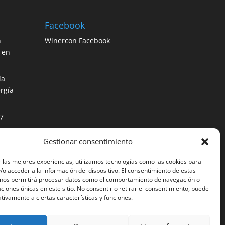
Facebook
n
Winercon Facebook
 en
ía
rgía
7
Gestionar consentimiento
os
ción
 las mejores experiencias, utilizamos tecnologías como las cookies para
o acceder a la información del dispositivo. El consentimiento de estas
 nos permitirá procesar datos como el comportamiento de navegación o
caciones únicas en este sitio. No consentir o retirar el consentimiento, puede
tivamente a ciertas características y funciones.