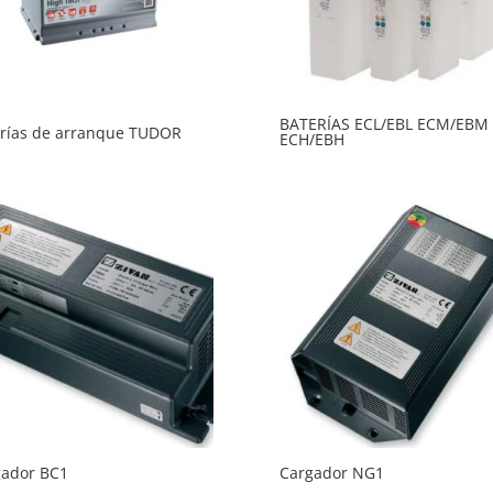
BATERÍAS ECL/EBL ECM/EBM
rías de arranque TUDOR
ECH/EBH
gador BC1
Cargador NG1