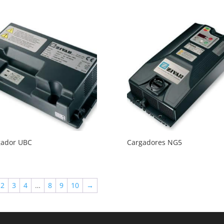
gador UBC
Cargadores NG5
2
3
4
…
8
9
10
→