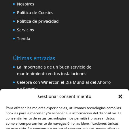
Nosotros
Política de Cookies
Política de privacidad
Servicios
Tienda
Últimas entradas
La importancia de un buen servicio de
mantenimiento en tus instalaciones
Celebra con Winercon el Día Mundial del Ahorro
de Energía
Gestionar consentimiento
Placa solar 330W 24V Amerisolar por sólo 137
euros
Para ofrecer las mejores experiencias, utilizamos tecnologías como las
iDialog: protege tus equipos con un SAI de fácil
cookies para almacenar y/o acceder a la información del dispositivo. El
consentimiento de estas tecnologías nos permitirá procesar datos
instalación
como el comportamiento de navegación o las identificaciones únicas
Aerogenerador 1500W de Winercon: perfecto para
en este sitio. No consentir o retirar el consentimiento, puede afectar