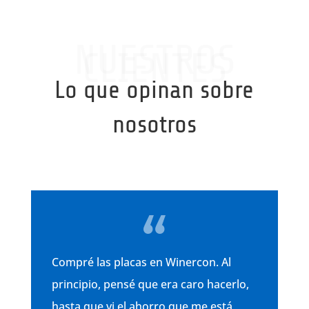
NUESTROS
CLIENTES
Lo que opinan sobre
nosotros
Compré las placas en Winercon. Al
principio, pensé que era caro hacerlo,
hasta que vi el ahorro que me está