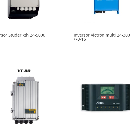
rsor Studer xth 24-5000
Inversor Victron multi 24-30
/70-16