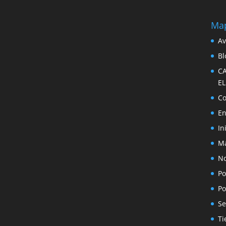
Map
Av
Bl
C
E
Co
En
In
Ma
No
Po
Po
Se
Ti