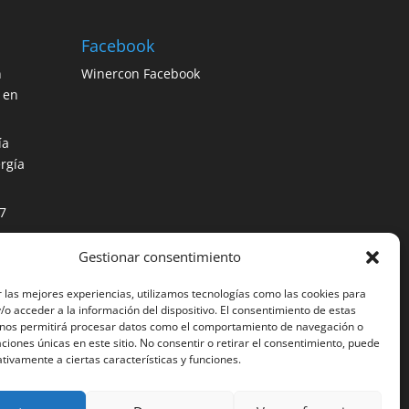
Facebook
n
Winercon Facebook
 en
ía
rgía
7
Gestionar consentimiento
os
ción
 las mejores experiencias, utilizamos tecnologías como las cookies para
o acceder a la información del dispositivo. El consentimiento de estas
 nos permitirá procesar datos como el comportamiento de navegación o
caciones únicas en este sitio. No consentir o retirar el consentimiento, puede
tivamente a ciertas características y funciones.