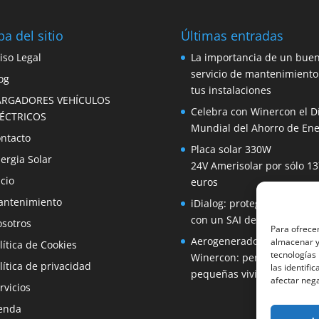
a del sitio
Últimas entradas
iso Legal
La importancia de un bue
servicio de mantenimiento
og
tus instalaciones
ARGADORES VEHÍCULOS
Celebra con Winercon el D
LÉCTRICOS
Mundial del Ahorro de Ene
ntacto
Placa solar 330W
ergia Solar
24V Amerisolar por sólo 13
icio
euros
ntenimiento
iDialog: protege tus equip
con un SAI de fácil instala
sotros
Para ofrecer
Aerogenerador 1500W de
almacenar y/
lítica de Cookies
tecnologías
Winercon: perfecto para
lítica de privacidad
las identifi
pequeñas viviendas
afectar nega
rvicios
enda