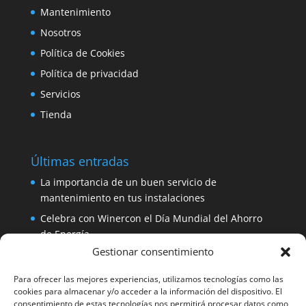
Mantenimiento
Nosotros
Política de Cookies
Política de privacidad
Servicios
Tienda
Últimas entradas
La importancia de un buen servicio de
mantenimiento en tus instalaciones
Celebra con Winercon el Día Mundial del Ahorro
de Energía
Gestionar consentimiento
Placa solar 330W 24V Amerisolar por sólo 137
euros
Para ofrecer las mejores experiencias, utilizamos tecnologías como las
iDialog: protege tus equipos con un SAI de fácil
cookies para almacenar y/o acceder a la información del dispositivo. El
consentimiento de estas tecnologías nos permitirá procesar datos como