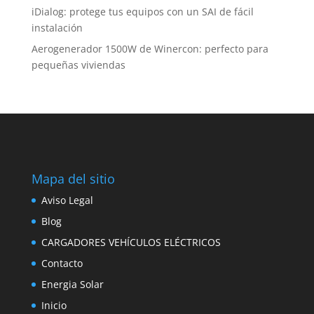
iDialog: protege tus equipos con un SAI de fácil
instalación
Aerogenerador 1500W de Winercon: perfecto para
pequeñas viviendas
Mapa del sitio
Aviso Legal
Blog
CARGADORES VEHÍCULOS ELÉCTRICOS
Contacto
Energia Solar
Inicio