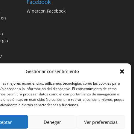
Facebook
n
Winercon Facebook
 en
ía
rgía
7
Gestionar consentimiento
os
ción
 las mejores experiencias, utilizamos tecnologías como las cookies para
o acceder a la información del dispositivo. El consentimiento de estas
 nos permitirá procesar datos como el comportamiento de navegación o
caciones únicas en este sitio. No consentir o retirar el consentimiento, puede
tivamente a ciertas características y funciones.
ceptar
Denegar
Ver preferencias