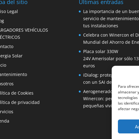
a del sitio
Últimas entradas
iso Legal
La importancia de un bue
servicio de mantenimiento
og
tus instalaciones
ARGADORES VEHÍCULOS
Celebra con Winercon el D
LÉCTRICOS
Mundial del Ahorro de Ene
ntacto
Placa solar 330W
ergia Solar
24V Amerisolar por sólo 13
icio
euros
ntenimiento
iDialog: protege tus equip
con un SAI de fácil instala
sotros
Para ofrecer
Aerogenerador 1500W de
almacenar y/
lítica de Cookies
tecnologías
Winercon: perfecto para
lítica de privacidad
las identifi
pequeñas viviendas
afectar nega
rvicios
enda
A