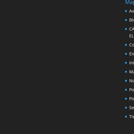
Map
Av
Bl
C
E
Co
En
In
Ma
No
Po
Po
Se
Ti