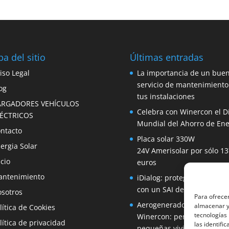
a del sitio
Últimas entradas
iso Legal
La importancia de un bue
servicio de mantenimiento
og
tus instalaciones
ARGADORES VEHÍCULOS
Celebra con Winercon el D
LÉCTRICOS
Mundial del Ahorro de Ene
ntacto
Placa solar 330W
ergia Solar
24V Amerisolar por sólo 13
icio
euros
ntenimiento
iDialog: protege tus equip
con un SAI de fácil instala
sotros
Para ofrecer
Aerogenerador 1500W de
almacenar y/
lítica de Cookies
tecnologías
Winercon: perfecto para
lítica de privacidad
las identifi
pequeñas viviendas