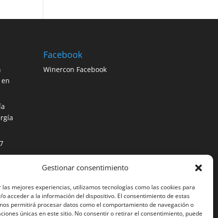
Facebook
n
Winercon Facebook
 en
ía
rgía
7
Gestionar consentimiento
os
ción
 las mejores experiencias, utilizamos tecnologías como las cookies para
o acceder a la información del dispositivo. El consentimiento de estas
 nos permitirá procesar datos como el comportamiento de navegación o
caciones únicas en este sitio. No consentir o retirar el consentimiento, puede