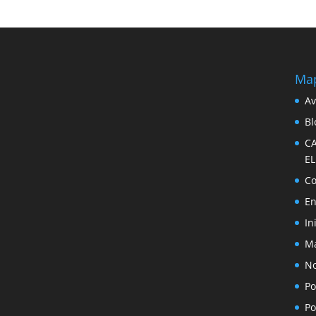
Map
Av
Bl
C
E
Co
En
In
Ma
No
Po
Po