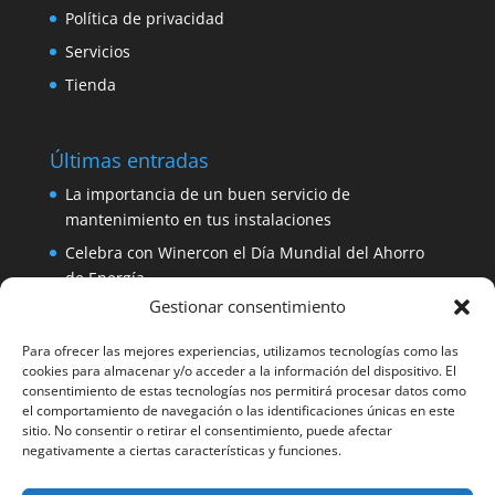
Política de privacidad
Servicios
Tienda
Últimas entradas
La importancia de un buen servicio de
mantenimiento en tus instalaciones
Celebra con Winercon el Día Mundial del Ahorro
de Energía
Gestionar consentimiento
Placa solar 330W 24V Amerisolar por sólo 137
euros
Para ofrecer las mejores experiencias, utilizamos tecnologías como las
iDialog: protege tus equipos con un SAI de fácil
cookies para almacenar y/o acceder a la información del dispositivo. El
consentimiento de estas tecnologías nos permitirá procesar datos como
instalación
el comportamiento de navegación o las identificaciones únicas en este
Aerogenerador 1500W de Winercon: perfecto para
sitio. No consentir o retirar el consentimiento, puede afectar
negativamente a ciertas características y funciones.
pequeñas viviendas