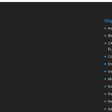
Map
Av
Bl
C
E
Co
En
In
Ma
No
Po
Po
Se