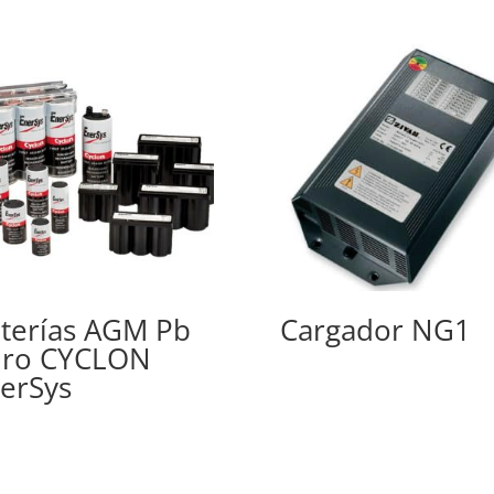
terías AGM Pb
Cargador NG1
uro CYCLON
erSys