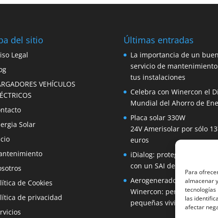
a del sitio
Últimas entradas
iso Legal
La importancia de un bue
servicio de mantenimiento
og
tus instalaciones
ARGADORES VEHÍCULOS
Celebra con Winercon el D
LÉCTRICOS
Mundial del Ahorro de Ene
ntacto
Placa solar 330W
ergia Solar
24V Amerisolar por sólo 13
icio
euros
ntenimiento
iDialog: protege tus equip
con un SAI de fácil instala
sotros
Para ofrecer
Aerogenerador 1500W de
almacenar y/
lítica de Cookies
tecnologías
Winercon: perfecto para
lítica de privacidad
las identifi
pequeñas viviendas
afectar nega
rvicios