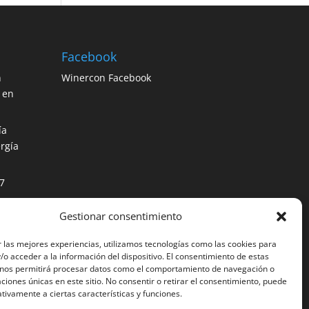
Facebook
n
Winercon Facebook
 en
ía
rgía
7
Gestionar consentimiento
os
ción
 las mejores experiencias, utilizamos tecnologías como las cookies para
o acceder a la información del dispositivo. El consentimiento de estas
 nos permitirá procesar datos como el comportamiento de navegación o
caciones únicas en este sitio. No consentir o retirar el consentimiento, puede
tivamente a ciertas características y funciones.