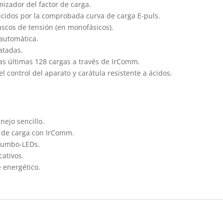
izador del factor de carga.
cidos por la comprobada curva de carga E-puls.
uscos de tensión (en monofásicos).
automática.
atadas.
las últimas 128 cargas a través de IrComm.
el control del aparato y carátula resistente a ácidos.
nejo sencillo.
s de carga con IrComm.
 Jumbo-LEDs.
cativos.
e energético.