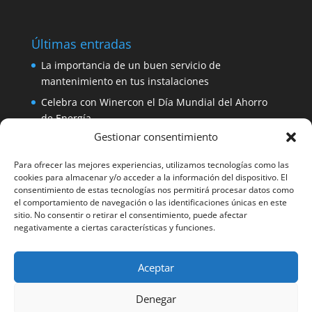
Últimas entradas
La importancia de un buen servicio de
mantenimiento en tus instalaciones
Celebra con Winercon el Día Mundial del Ahorro
de Energía
Gestionar consentimiento
Placa solar 330W 24V Amerisolar por sólo 137
euros
Para ofrecer las mejores experiencias, utilizamos tecnologías como las
iDialog: protege tus equipos con un SAI de fácil
cookies para almacenar y/o acceder a la información del dispositivo. El
consentimiento de estas tecnologías nos permitirá procesar datos como
instalación
el comportamiento de navegación o las identificaciones únicas en este
Aerogenerador 1500W de Winercon: perfecto para
sitio. No consentir o retirar el consentimiento, puede afectar
negativamente a ciertas características y funciones.
pequeñas viviendas
Aceptar
Facebook
Denegar
Winercon Facebook