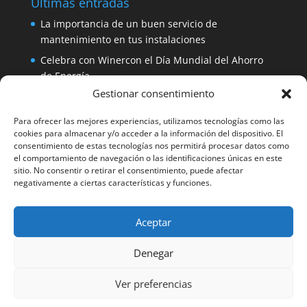
Últimas entradas
La importancia de un buen servicio de
mantenimiento en tus instalaciones
Celebra con Winercon el Día Mundial del Ahorro
de Energía
Gestionar consentimiento
Placa solar 330W 24V Amerisolar por sólo 137
euros
Para ofrecer las mejores experiencias, utilizamos tecnologías como las
iDialog: protege tus equipos con un SAI de fácil
cookies para almacenar y/o acceder a la información del dispositivo. El
consentimiento de estas tecnologías nos permitirá procesar datos como
instalación
el comportamiento de navegación o las identificaciones únicas en este
Aerogenerador 1500W de Winercon: perfecto para
sitio. No consentir o retirar el consentimiento, puede afectar
negativamente a ciertas características y funciones.
pequeñas viviendas
Aceptar
Facebook
Denegar
Winercon Facebook
Ver preferencias