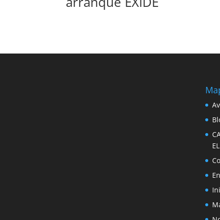
arranque EXIDE
Map
Av
Bl
C
E
Co
En
In
Ma
No