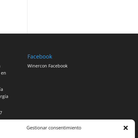
Facebook
n
Winercon Facebook
 en
ía
rgía
7
Gestionar consentimiento
os
ción