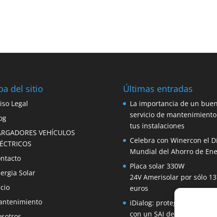
a del sitio
Últimas entradas
iso Legal
La importancia de un bue
servicio de mantenimiento
og
tus instalaciones
ARGADORES VEHÍCULOS
Celebra con Winercon el D
LÉCTRICOS
Mundial del Ahorro de Ene
ntacto
Placa solar 330W
ergia Solar
24V Amerisolar por sólo 13
icio
euros
ntenimiento
iDialog: protege tus equip
con un SAI de fácil instala
sotros