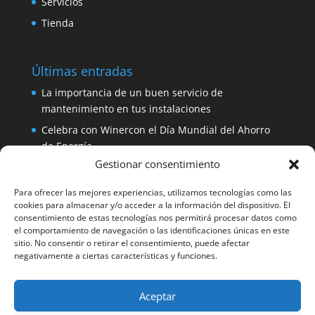
Servicios
Tienda
Últimas entradas
La importancia de un buen servicio de
mantenimiento en tus instalaciones
Celebra con Winercon el Día Mundial del Ahorro
de Energía
Gestionar consentimiento
Placa solar 330W 24V Amerisolar por sólo 137
euros
Para ofrecer las mejores experiencias, utilizamos tecnologías como las
iDialog: protege tus equipos con un SAI de fácil
cookies para almacenar y/o acceder a la información del dispositivo. El
consentimiento de estas tecnologías nos permitirá procesar datos como
instalación
el comportamiento de navegación o las identificaciones únicas en este
Aerogenerador 1500W de Winercon: perfecto para
sitio. No consentir o retirar el consentimiento, puede afectar
negativamente a ciertas características y funciones.
pequeñas viviendas
Aceptar
Facebook