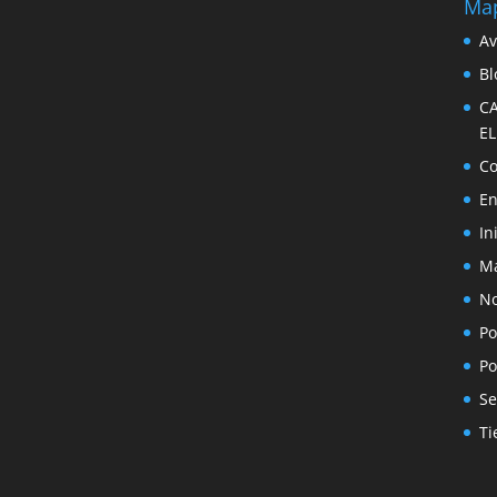
Map
Av
Bl
C
E
Co
En
In
Ma
No
Po
Po
Se
Ti