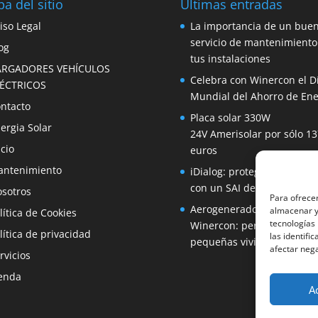
a del sitio
Últimas entradas
iso Legal
La importancia de un bue
servicio de mantenimiento
og
tus instalaciones
ARGADORES VEHÍCULOS
Celebra con Winercon el D
LÉCTRICOS
Mundial del Ahorro de Ene
ntacto
Placa solar 330W
ergia Solar
24V Amerisolar por sólo 13
icio
euros
ntenimiento
iDialog: protege tus equip
con un SAI de fácil instala
sotros
Para ofrecer
Aerogenerador 1500W de
almacenar y/
lítica de Cookies
tecnologías
Winercon: perfecto para
lítica de privacidad
las identifi
pequeñas viviendas
afectar nega
rvicios
enda
A