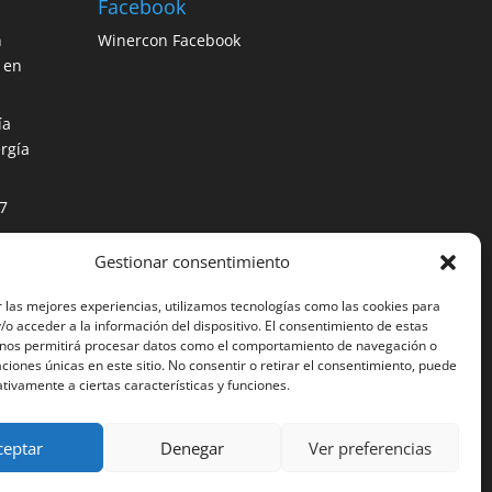
Facebook
n
Winercon Facebook
 en
ía
rgía
7
Gestionar consentimiento
os
ción
 las mejores experiencias, utilizamos tecnologías como las cookies para
o acceder a la información del dispositivo. El consentimiento de estas
 nos permitirá procesar datos como el comportamiento de navegación o
caciones únicas en este sitio. No consentir o retirar el consentimiento, puede
tivamente a ciertas características y funciones.
ceptar
Denegar
Ver preferencias