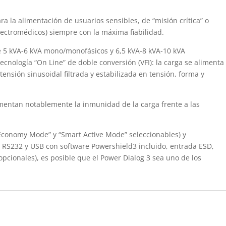
 la alimentación de usuarios sensibles, de “misión crítica” o
electromédicos) siempre con la máxima fiabilidad.
de 5 kVA-6 kVA mono/monofásicos y 6,5 kVA-8 kVA-10 kVA
cnología “On Line” de doble conversión (VFI): la carga se alimenta
ensión sinusoidal filtrada y estabilizada en tensión, forma y
umentan notablemente la inmunidad de la carga frente a las
“Economy Mode” y “Smart Active Mode” seleccionables) y
z RS232 y USB con software Powershield3 incluido, entrada ESD,
opcionales), es posible que el Power Dialog 3 sea uno de los