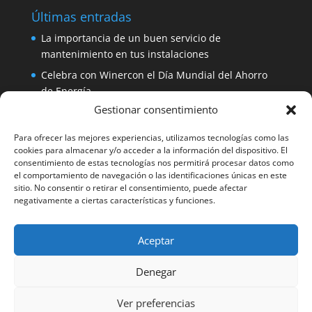
Últimas entradas
La importancia de un buen servicio de
mantenimiento en tus instalaciones
Celebra con Winercon el Día Mundial del Ahorro
de Energía
Gestionar consentimiento
Placa solar 330W 24V Amerisolar por sólo 137
euros
Para ofrecer las mejores experiencias, utilizamos tecnologías como las
iDialog: protege tus equipos con un SAI de fácil
cookies para almacenar y/o acceder a la información del dispositivo. El
consentimiento de estas tecnologías nos permitirá procesar datos como
instalación
el comportamiento de navegación o las identificaciones únicas en este
Aerogenerador 1500W de Winercon: perfecto para
sitio. No consentir o retirar el consentimiento, puede afectar
negativamente a ciertas características y funciones.
pequeñas viviendas
Aceptar
Facebook
Denegar
Winercon Facebook
Ver preferencias