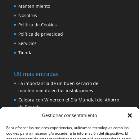
Mantenimiento
Nosotros
Política de Cookies
Política de privacidad
Servicios
Tienda
Últimas entradas
La importancia de un buen servicio de
mantenimiento en tus instalaciones
Celebra con Winercon el Día Mundial del Ahorro
de Energía
Gestionar consentimiento
Placa solar 330W 24V Amerisolar por sólo 137
euros
Para ofrecer las mejores experiencias, utilizamos tecnologías como las
iDialog: protege tus equipos con un SAI de fácil
cookies para almacenar y/o acceder a la información del dispositivo. El
consentimiento de estas tecnologías nos permitirá procesar datos como