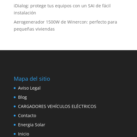
iDialog: protege tus equipos con un SAI de fácil
instalación
Aerogenerador 1500W de Winercon: perfecto para
pequeñas viviendas
Mapa del sitio
Aviso Legal
Blog
CARGADORES VEHÍCULOS ELÉCTRICOS
Contacto
Energia Solar
Inicio