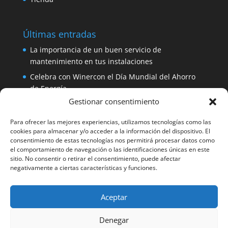
Últimas entradas
La importancia de un buen servicio de
mantenimiento en tus instalaciones
Celebra con Winercon el Día Mundial del Ahorro
de Energía
Gestionar consentimiento
Placa solar 330W 24V Amerisolar por sólo 137
euros
Para ofrecer las mejores experiencias, utilizamos tecnologías como las
iDialog: protege tus equipos con un SAI de fácil
cookies para almacenar y/o acceder a la información del dispositivo. El
consentimiento de estas tecnologías nos permitirá procesar datos como
instalación
el comportamiento de navegación o las identificaciones únicas en este
Aerogenerador 1500W de Winercon: perfecto para
sitio. No consentir o retirar el consentimiento, puede afectar
negativamente a ciertas características y funciones.
pequeñas viviendas
Aceptar
Facebook
Denegar
Winercon Facebook