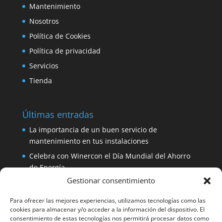
Mantenimiento
Nosotros
Política de Cookies
Política de privacidad
Servicios
Tienda
Últimas entradas
La importancia de un buen servicio de
mantenimiento en tus instalaciones
Celebra con Winercon el Día Mundial del Ahorro
de Energía
Gestionar consentimiento
Placa solar 330W 24V Amerisolar por sólo 137
euros
Para ofrecer las mejores experiencias, utilizamos tecnologías como las
iDialog: protege tus equipos con un SAI de fácil
cookies para almacenar y/o acceder a la información del dispositivo. El
consentimiento de estas tecnologías nos permitirá procesar datos como
instalación