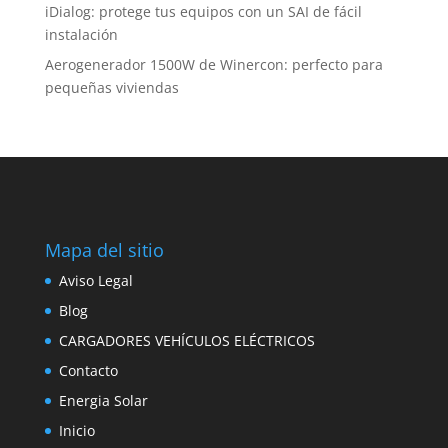
iDialog: protege tus equipos con un SAI de fácil
instalación
Aerogenerador 1500W de Winercon: perfecto para
pequeñas viviendas
Mapa del sitio
Aviso Legal
Blog
CARGADORES VEHÍCULOS ELÉCTRICOS
Contacto
Energia Solar
Inicio