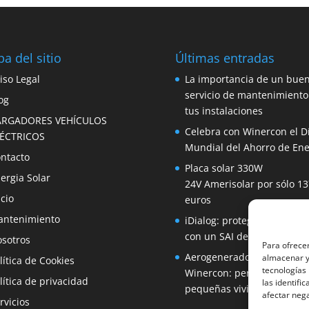
a del sitio
Últimas entradas
iso Legal
La importancia de un bue
servicio de mantenimiento
og
tus instalaciones
ARGADORES VEHÍCULOS
Celebra con Winercon el D
LÉCTRICOS
Mundial del Ahorro de Ene
ntacto
Placa solar 330W
ergia Solar
24V Amerisolar por sólo 13
icio
euros
ntenimiento
iDialog: protege tus equip
con un SAI de fácil instala
sotros
Para ofrecer
Aerogenerador 1500W de
almacenar y/
lítica de Cookies
tecnologías
Winercon: perfecto para
lítica de privacidad
las identifi
pequeñas viviendas
afectar nega
rvicios