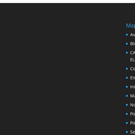
Map
Av
Bl
C
E
Co
En
In
Ma
No
Po
Po
Se