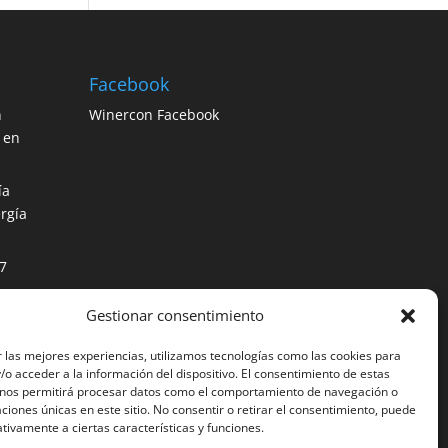
Facebook
n
Winercon Facebook
 en
ía
rgía
7
Gestionar consentimiento
os
ción
 las mejores experiencias, utilizamos tecnologías como las cookies para
o acceder a la información del dispositivo. El consentimiento de estas
 nos permitirá procesar datos como el comportamiento de navegación o
caciones únicas en este sitio. No consentir o retirar el consentimiento, puede
tivamente a ciertas características y funciones.