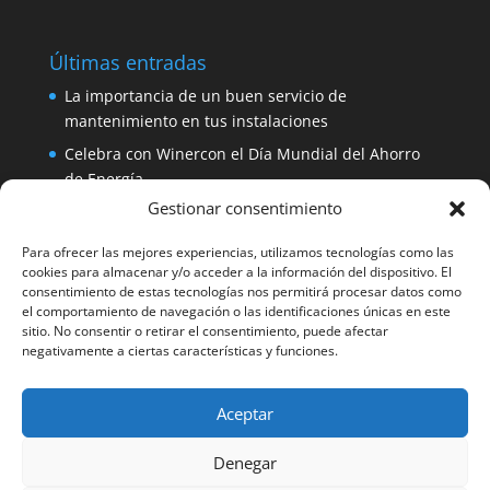
Últimas entradas
La importancia de un buen servicio de
mantenimiento en tus instalaciones
Celebra con Winercon el Día Mundial del Ahorro
de Energía
Gestionar consentimiento
Placa solar 330W 24V Amerisolar por sólo 137
euros
Para ofrecer las mejores experiencias, utilizamos tecnologías como las
iDialog: protege tus equipos con un SAI de fácil
cookies para almacenar y/o acceder a la información del dispositivo. El
consentimiento de estas tecnologías nos permitirá procesar datos como
instalación
el comportamiento de navegación o las identificaciones únicas en este
Aerogenerador 1500W de Winercon: perfecto para
sitio. No consentir o retirar el consentimiento, puede afectar
negativamente a ciertas características y funciones.
pequeñas viviendas
Aceptar
Facebook
Denegar
Winercon Facebook