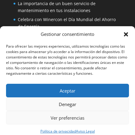
La importancia de un buen servicio de
mantenimiento en tus instalaciones
Celebra con Winercon el Día Mundial del Ahorro
de Energía
Gestionar consentimiento
Placa solar 330W 24V Amerisolar por sólo 137
euros
Para ofrecer las mejores experiencias, utilizamos tecnologías como las
iDialog: protege tus equipos con un SAI de fácil
cookies para almacenar y/o acceder a la información del dispositivo. El
consentimiento de estas tecnologías nos permitirá procesar datos como
instalación
el comportamiento de navegación o las identificaciones únicas en este
Aerogenerador 1500W de Winercon: perfecto para
sitio. No consentir o retirar el consentimiento, puede afectar
negativamente a ciertas características y funciones.
pequeñas viviendas
Aceptar
Facebook
Denegar
Winercon Facebook
Ver preferencias
Política de privacidad
Aviso Legal