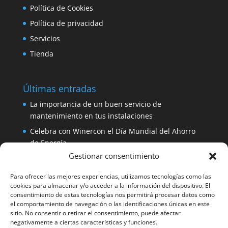
Política de Cookies
Política de privacidad
Servicios
Tienda
Últimas entradas
La importancia de un buen servicio de
mantenimiento en tus instalaciones
Celebra con Winercon el Día Mundial del Ahorro
de Energía
Gestionar consentimiento
Placa solar 330W 24V Amerisolar por sólo 137
euros
Para ofrecer las mejores experiencias, utilizamos tecnologías como las
iDialog: protege tus equipos con un SAI de fácil
cookies para almacenar y/o acceder a la información del dispositivo. El
consentimiento de estas tecnologías nos permitirá procesar datos como
instalación
el comportamiento de navegación o las identificaciones únicas en este
Aerogenerador 1500W de Winercon: perfecto para
sitio. No consentir o retirar el consentimiento, puede afectar
negativamente a ciertas características y funciones.
pequeñas viviendas