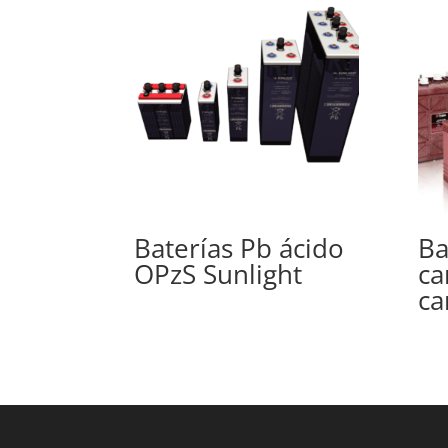
Baterías Pb ácido
Ba
OPzS Sunlight
ca
ca