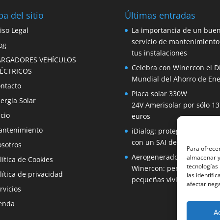
a del sitio
Últimas entradas
iso Legal
La importancia de un bue
servicio de mantenimiento
og
tus instalaciones
ARGADORES VEHÍCULOS
Celebra con Winercon el D
LÉCTRICOS
Mundial del Ahorro de Ene
ntacto
Placa solar 330W
ergia Solar
24V Amerisolar por sólo 13
icio
euros
ntenimiento
iDialog: protege tus equip
con un SAI de fácil instala
sotros
Para ofrecer
Aerogenerador 1500W de
almacenar y/
lítica de Cookies
tecnologías
Winercon: perfecto para
lítica de privacidad
las identifi
pequeñas viviendas
afectar nega
rvicios
enda
A