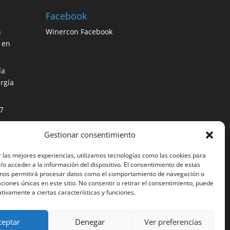
Facebook
n
Winercon Facebook
 en
ía
rgía
7
Gestionar consentimiento
os
ción
 las mejores experiencias, utilizamos tecnologías como las cookies para
o acceder a la información del dispositivo. El consentimiento de estas
 nos permitirá procesar datos como el comportamiento de navegación o
caciones únicas en este sitio. No consentir o retirar el consentimiento, puede
tivamente a ciertas características y funciones.
ceptar
Denegar
Ver preferencias