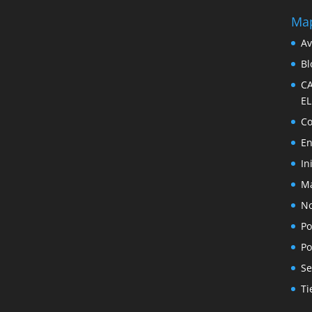
Map
Av
Bl
C
E
Co
En
In
Ma
No
Po
Po
Se
Ti