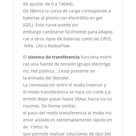
de
ajustar
de 0 a
140Adc
.
De
fábrica
la
curva
de
carga
corresponde
a
baterías
al
plomo
con
electrólito
en gel
(GEL).
Esta
curva
puede
sin
embargo
cambiarse
fácilmente
para
adapta
rse
a
otros
tipos
de
baterías
como
las
OPzS
,
NiFe
,
Líto
o
RedoxFlow
.
El
sistema
de
transferencia
funciona
mient
ras
una
fuente
de
tensión
(
grupo
electróge
no
, red
pública
,…)
está
presente
en
la
entrada
del
Xtender
.
La
conmutación
entre
el
modo
inversor
y
el
modo
transferencia
se
hace
sin
corte
y
p
ermite
dejar
pasar
hasta
50Aac
hacia
los
co
nsumos
. De forma
similar
,
el
paso
del
modo
transferencia
al
modo
inv
ersor
aislado
es
extremadamente
rápido
(m
áx.
15ms
), lo
que
permite
realizar
soluciones
de
tipo
SAI