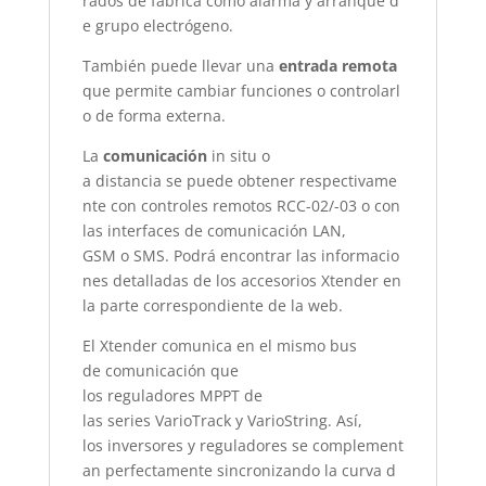
rados
de
fábrica
como
alarma
y
arranque
d
e
grupo
electrógeno
.
También
puede
llevar
una
entrada
remota
que
permite
cambiar
funciones
o
controlarl
o
de forma
externa
.
La
comunicación
in
situ
o
a
distancia
se
puede
obtener
respectivame
nte
con
controles
remotos
RCC-02
/-03 o con
las
interfaces
de
comunicación
LAN,
GSM o SMS.
Podrá
encontrar
las
informacio
nes
detalladas
de los
accesorios
Xtender
en
la
parte
correspondiente
de la web.
El
Xtender
comunica
en el
mismo
bus
de
comunicación
que
los
reguladores
MPPT
de
las
series
VarioTrack
y
VarioString
. Así,
los
inversores
y
reguladores
se
complement
an
perfectamente
sincronizando
la
curva
d