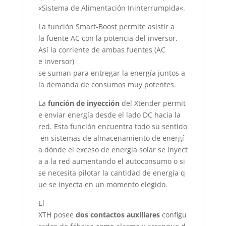
«
Sistema
de
Alimentación
Ininterrumpida
«.
La
función
Smart-Boost
permite
asistir
a
la
fuente
AC con la
potencia
del
inversor
.
Así la
corriente
de
ambas
fuentes
(AC
e
inversor
)
se
suman
para
entregar
la
energía
juntos
a
la
demanda
de
consumos
muy
potentes
.
La
función
de
inyección
del
Xtender
permit
e
enviar
energía
desde
el
lado
DC
hacia
la
red.
Esta
función
encuentra
todo
su
sentido
en
sistemas
de
almacenamiento
de
energí
a
dónde
el
exceso
de
energía
solar
se
inyect
a
a la red
aumentando
el
autoconsumo
o si
se
necesita
pilotar
la
cantidad
de
energía
q
ue se
inyecta
en un
momento
elegido
.
El
XTH
posee
dos
contactos
auxiliares
configu