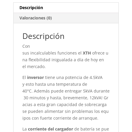
Descripción
Valoraciones (0)
Descripción
Con
sus
incalculables
funciones
el
XTH
ofrece
u
na
flexibilidad
inigualada
a día de hoy en
el
mercado
.
El
inversor
tiene
una
potencia
de 4.5kVA
y
esto
hasta
una
temperatura
de
40°C.
Además
puede
entregar
5kVA
durante
30
minutos
y
hasta
,
brevemente
,
12kVA
!
Gr
acias
a
esta
gran
capacidad
de
sobrecarga
se
pueden
alimentar
sin
problemas
los
equ
ipos
con
fuerte
corriente
de
arranque
.
La
corriente
del
cargador
de
batería
se
pue