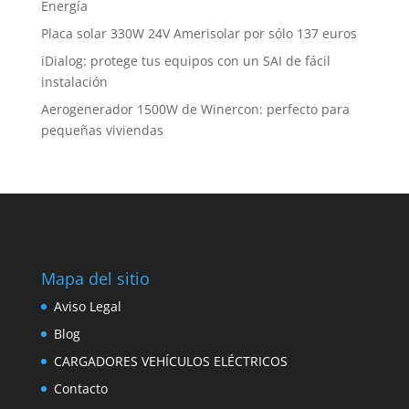
Energía
Placa solar 330W 24V Amerisolar por sólo 137 euros
iDialog: protege tus equipos con un SAI de fácil
instalación
Aerogenerador 1500W de Winercon: perfecto para
pequeñas viviendas
Mapa del sitio
Aviso Legal
Blog
CARGADORES VEHÍCULOS ELÉCTRICOS
Contacto