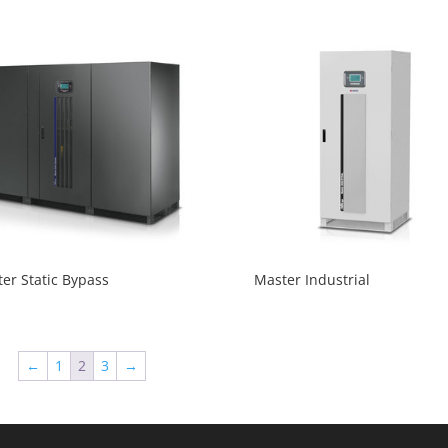
er Static Bypass
Master Industrial
←
1
2
3
→