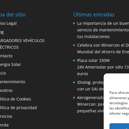
a del sitio
Últimas entradas
iso Legal
La importancia de un bue
servicio de mantenimiento
og
tus instalaciones
ARGADORES VEHÍCULOS
Celebra con Winercon el D
LÉCTRICOS
Mundial del Ahorro de Ene
ntacto
Placa solar 330W
ergia Solar
24V Amerisolar por sólo 13
icio
euros
ntenimiento
iDialog: protege tus equip
con un SAI de fácil instala
sotros
Para ofrecer
Aerogenerador 1500W de
almacenar y/
lítica de Cookies
tecnologías
Winercon: perfecto para
lítica de privacidad
las identifi
pequeñas viviendas
afectar nega
rvicios
enda