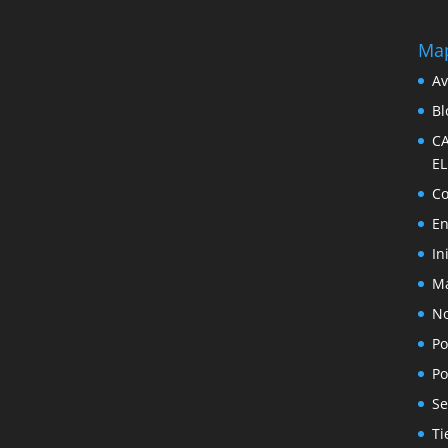
Map
Av
Bl
C
E
Co
En
In
Ma
No
Po
Po
Se
Ti