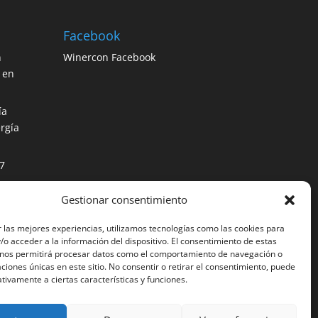
Facebook
n
Winercon Facebook
 en
ía
rgía
7
Gestionar consentimiento
os
ción
 las mejores experiencias, utilizamos tecnologías como las cookies para
o acceder a la información del dispositivo. El consentimiento de estas
 nos permitirá procesar datos como el comportamiento de navegación o
caciones únicas en este sitio. No consentir o retirar el consentimiento, puede
tivamente a ciertas características y funciones.