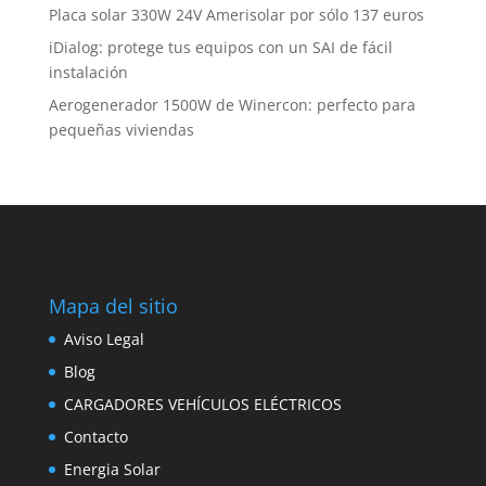
Placa solar 330W 24V Amerisolar por sólo 137 euros
iDialog: protege tus equipos con un SAI de fácil
instalación
Aerogenerador 1500W de Winercon: perfecto para
pequeñas viviendas
Mapa del sitio
Aviso Legal
Blog
CARGADORES VEHÍCULOS ELÉCTRICOS
Contacto
Energia Solar