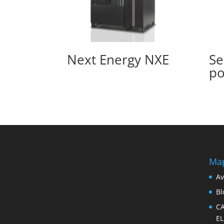
Next Energy NXE
Se
po
Map
Av
Bl
C
E