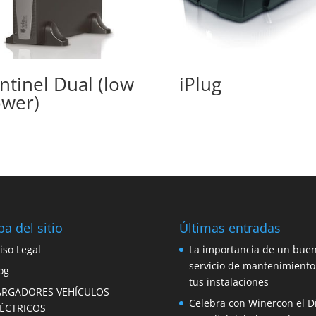
ntinel Dual (low
iPlug
wer)
a del sitio
Últimas entradas
iso Legal
La importancia de un bue
servicio de mantenimiento
og
tus instalaciones
ARGADORES VEHÍCULOS
Celebra con Winercon el D
LÉCTRICOS