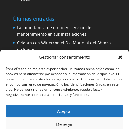
Últimas entradas
La importancia de un buen servicio de
mantenimiento en tus instalaciones
Celebra con Winercon el Día Mundial del Ahorro
de Energía
Gestionar consentimiento
Placa solar 330W 24V Amerisolar por sólo 137
euros
Para ofrecer las mejores experiencias, utilizamos tecnologías como las
iDialog: protege tus equipos con un SAI de fácil
cookies para almacenar y/o acceder a la información del dispositivo. El
consentimiento de estas tecnologías nos permitirá procesar datos como
instalación
el comportamiento de navegación o las identificaciones únicas en este
Aerogenerador 1500W de Winercon: perfecto para
sitio. No consentir o retirar el consentimiento, puede afectar
negativamente a ciertas características y funciones.
pequeñas viviendas
Aceptar
Facebook
Denegar
Winercon Facebook