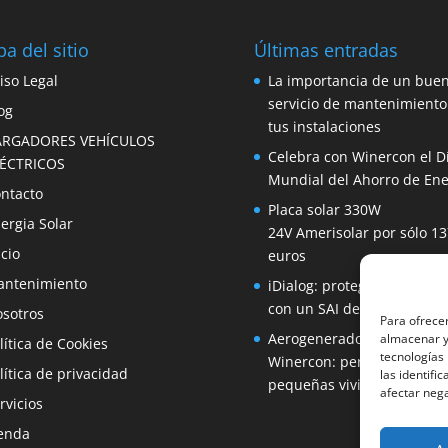
a del sitio
Últimas entradas
iso Legal
La importancia de un bue
servicio de mantenimiento
og
tus instalaciones
ARGADORES VEHÍCULOS
Celebra con Winercon el D
LÉCTRICOS
Mundial del Ahorro de Ene
ntacto
Placa solar 330W
ergia Solar
24V Amerisolar por sólo 13
icio
euros
ntenimiento
iDialog: protege tus equip
con un SAI de fácil instala
sotros
Para ofrecer
Aerogenerador 1500W de
almacenar y/
lítica de Cookies
tecnologías
Winercon: perfecto para
lítica de privacidad
las identifi
pequeñas viviendas
afectar nega
rvicios
enda