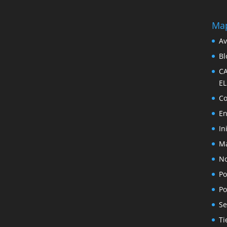
Map
Av
Bl
C
E
Co
En
In
Ma
No
Po
Po
Se
Ti