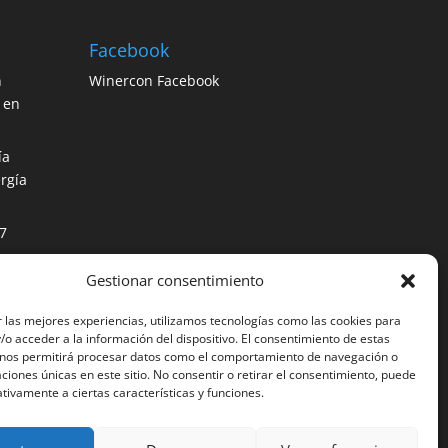
Facebook
n
Winercon Facebook
 en
ía
rgía
7
Gestionar consentimiento
os
ción
 las mejores experiencias, utilizamos tecnologías como las cookies para
o acceder a la información del dispositivo. El consentimiento de estas
 nos permitirá procesar datos como el comportamiento de navegación o
caciones únicas en este sitio. No consentir o retirar el consentimiento, puede
tivamente a ciertas características y funciones.